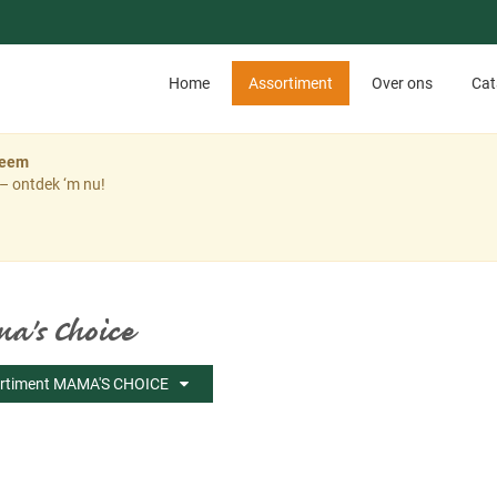
Home
Assortiment
Over ons
Cat
teem
– ontdek ‘m nu!
's Choice
rtiment MAMA'S CHOICE