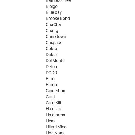
Bamboo Tree
Bibigo
Blue bay
Brooke Bond
ChaCha
Chang
Chinatown
Chiquita
Cobra
Dabur
Del Monte
Delico
DODO
Euro
Frooti
Gingerbon
Gogi
Gold Kili
Haidilao
Haldirams
Hem
Hikari Miso
Hoa Nam