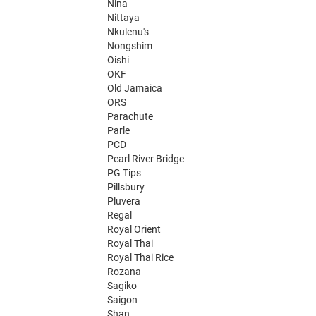
Nina
Nittaya
Nkulenu's
Nongshim
Oishi
OKF
Old Jamaica
ORS
Parachute
Parle
PCD
Pearl River Bridge
PG Tips
Pillsbury
Pluvera
Regal
Royal Orient
Royal Thai
Royal Thai Rice
Rozana
Sagiko
Saigon
Shan