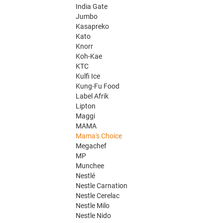
India Gate
Jumbo
Kasapreko
Kato
Knorr
Koh-Kae
KTC
Kulfi Ice
Kung-Fu Food
Label Afrik
Lipton
Maggi
MAMA
Mama's Choice
Megachef
MP
Munchee
Nestlé
Nestle Carnation
Nestle Cerelac
Nestle Milo
Nestle Nido