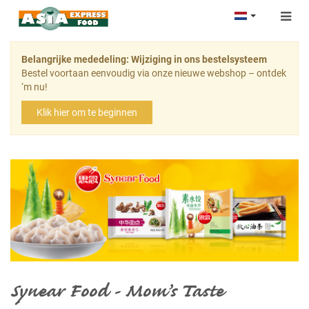
Togg
navig
Belangrijke mededeling: Wijziging in ons bestelsysteem
Bestel voortaan eenvoudig via onze nieuwe webshop – ontdek
‘m nu!
Klik hier om te beginnen
Synear Food - Mom’s Taste