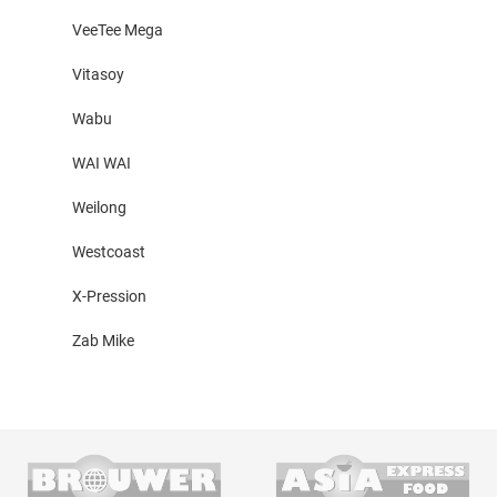
VeeTee Mega
Vitasoy
Wabu
WAI WAI
Weilong
Westcoast
X-Pression
Zab Mike