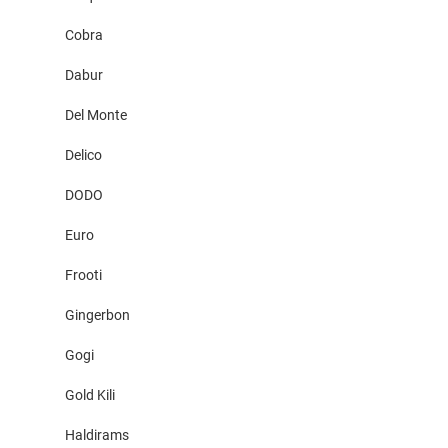
Cobra
Dabur
Del Monte
Delico
DODO
Euro
Frooti
Gingerbon
Gogi
Gold Kili
Haldirams