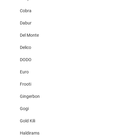
Cobra
Dabur
Del Monte
Delico
DODO
Euro
Frooti
Gingerbon
Gogi
Gold Kili
Haldirams