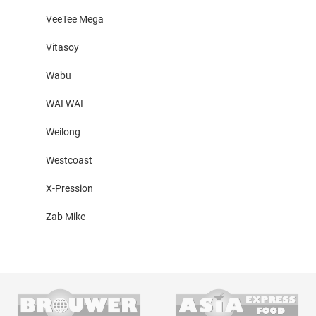
VeeTee Mega
Vitasoy
Wabu
WAI WAI
Weilong
Westcoast
X-Pression
Zab Mike