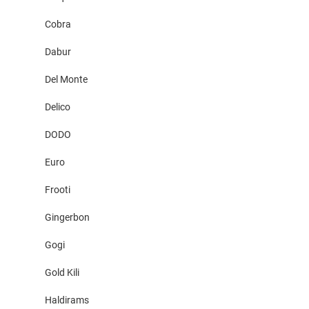
Cobra
Dabur
Del Monte
Delico
DODO
Euro
Frooti
Gingerbon
Gogi
Gold Kili
Haldirams