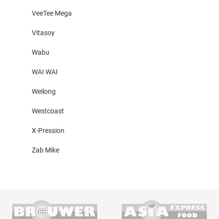
VeeTee Mega
Vitasoy
Wabu
WAI WAI
Weilong
Westcoast
X-Pression
Zab Mike